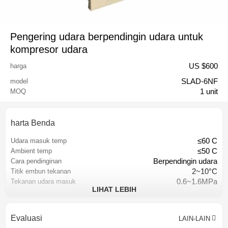
Pengering udara berpendingin udara untuk
kompresor udara
US $
600
harga
SLAD-6NF
model
1 unit
MOQ
harta Benda
≤60 C
Udara masuk temp
≤50 C
Ambient temp
Berpendingin udara
Cara pendinginan
2~10°C
Titik embun tekanan
0.6~1.6MPa
Tekanan udara masuk
LIHAT LEBIH
penukar panas piring-fin
Penukar panas
Hangzhou, China
Tempat asal
6.8m3/min
Kapasitas
Evaluasi
LAIN-LAIN
18 bulan
Jaminan